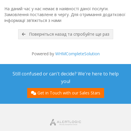
На даний час у нас немає в наявності даної послуги.
Замовлення поставлене в чергу. Для отримання додаткової
інформації зв’яжіться з нами
Поверніться назад та спробуйте ще раз
Powered by
WHMCompleteSolution
Still confused or can't decide? We're here to help
you!
Get in Touch with our Sales Stars