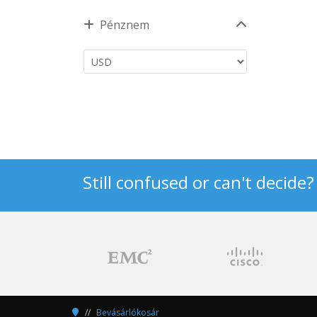
Pénznem
Still confused or can't decide
Bevásárlókosár