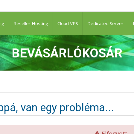
ng
Reseller Hosting
Cloud VPS
Dedicated Server
BEVÁSÁRLÓKOSÁR
pá, van egy probléma...
Elfogyott