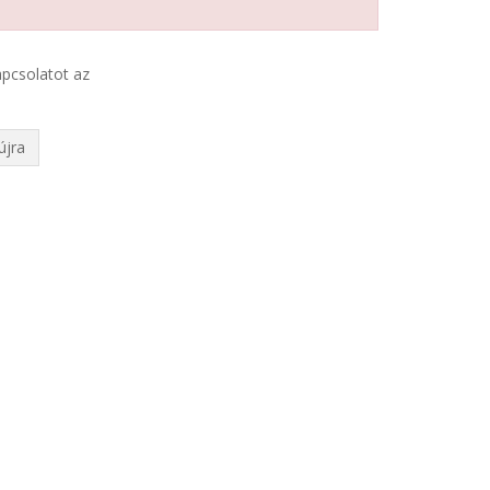
kapcsolatot az
újra