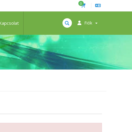
0
Kapcsolat
Fiók