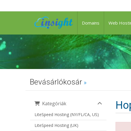
Domains
Web Hosti
Bevásárlókosár
Hop
Kategóriák
LiteSpeed Hosting (NY/FL/CA, US)
LiteSpeed Hosting (UK)